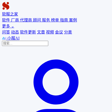
软服之家
软件
厂商
代理商
顾问
服务
榜单
指南
案例
更多
⌄
问答
动态
软件更新
文章
视频
会议
分类
小服AI