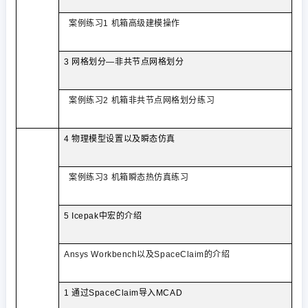
案例练习
1
机箱高级建模操作
3
网格划分—非共节点网格划分
案例练习
2
机箱非共节点网格划分练习
4
物理模型设置以及瞬态仿真
案例练习
3
机箱瞬态热仿真练习
5 Icepak
中宏的介绍
Ansys Workbench
以及
SpaceClaim
的介绍
1
通过
SpaceClaim
导入
MCAD