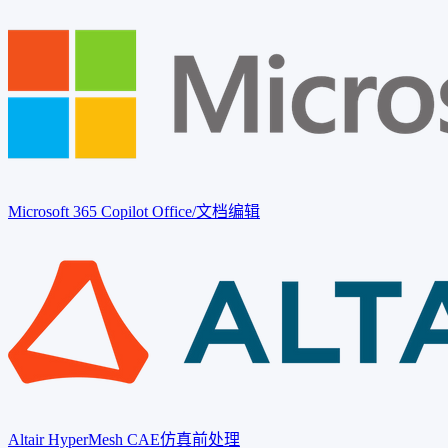
Microsoft 365 Copilot
Office/文档编辑
Altair HyperMesh
CAE仿真前处理